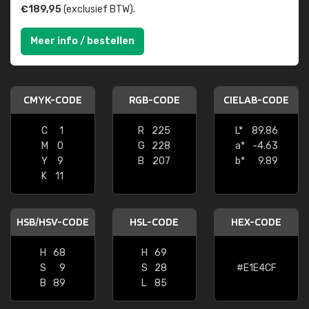
€189,95
(exclusief BTW).
Meer info / bestellen
CMYK-CODE
RGB-CODE
CIELAB-CODE
C
1
R
225
L*
89.86
M
0
G
228
a*
-4.63
Y
9
B
207
b*
9.89
K
11
HSB/HSV-CODE
HSL-CODE
HEX-CODE
H
68
H
69
S
9
S
28
#E1E4CF
B
89
L
85