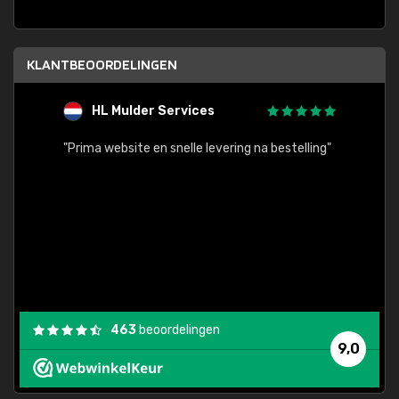
KLANTBEOORDELINGEN
HL Mulder Services
T
"
"Prima website en snelle levering na bestelling"
"Alles
463
beoordelingen
9,0