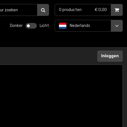
0
producten
€ 0,00
Donker
Licht
Nederlands
Inloggen