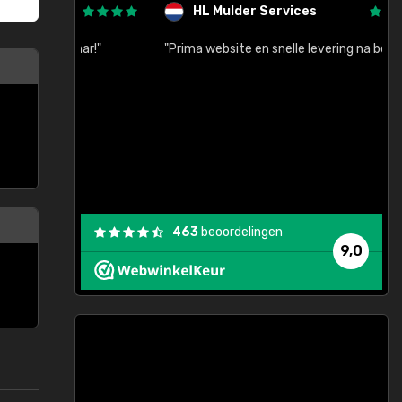
HL Mulder Services
baar!"
"Prima website en snelle levering na bestelling"
"
463
beoordelingen
9,0