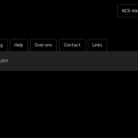
og
Help
Over ons
Contact
Links
G20Y