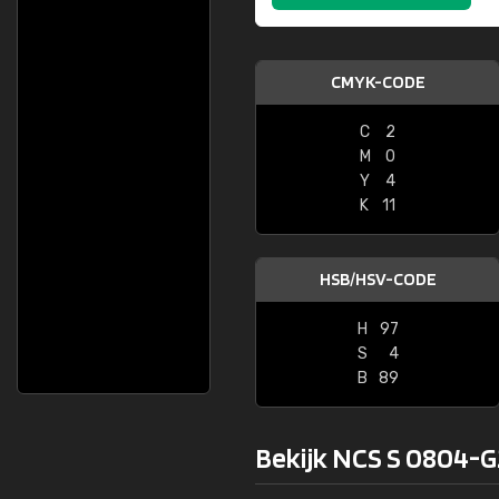
CMYK-CODE
C
2
M
0
Y
4
K
11
HSB/HSV-CODE
H
97
S
4
B
89
Bekijk NCS S 0804-G