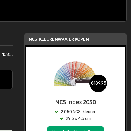
NCS-KLEURENWAAIER KOPEN
S 1085
,
€189,95
NCS Index 2050
2.050 NCS-kleuren
29,5 x 4,5 cm