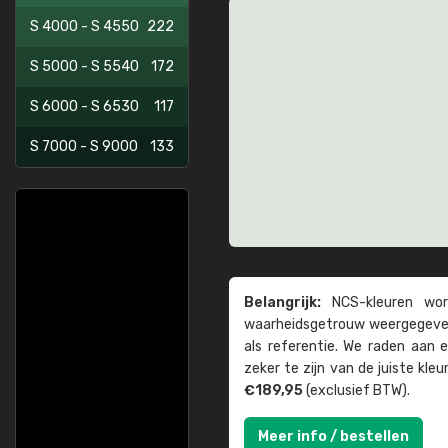
S 4000 - S 4550
222
S 5000 - S 5540
172
S 6000 - S 6530
117
S 7000 - S 9000
133
Belangrijk:
NCS-kleuren word
waarheids­­getrouw weer­gegeven
als referentie. We raden aan
zeker te zijn van de juiste kle
€189,95
(exclusief BTW).
Meer info / bestellen