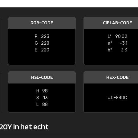
Kambier BV
"Super snelle service en zeer betaal
RGB-CODE
CIELAB-CODE
R
223
L*
90.02
G
228
a*
-3.1
B
220
b*
3.3
HSL-CODE
HEX-CODE
H
98
S
13
#DFE4DC
L
88
20Y in het echt