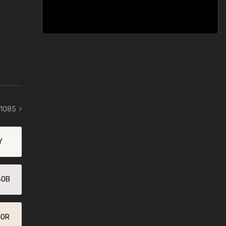
 1085
Y
40B
40R