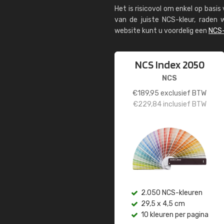
Het is risicovol om enkel op basi
van de juiste NCS-kleur, rade
website kunt u voordelig een
NCS-
NCS Index 2050
NCS
€
189,95
exclusief BTW
€
229,84
inclusief BTW
2.050 NCS-kleuren
29,5 x 4,5 cm
10 kleuren per pagina