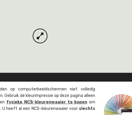
en op computer­beeld­schermen niet volledig
. Gebruik de kleur­impressie op deze pagina alleen
 een
fysieke NCS-kleuren­waaier te kopen
om
ur. U heeft al een NCS-kleuren­waaier voor
slechts