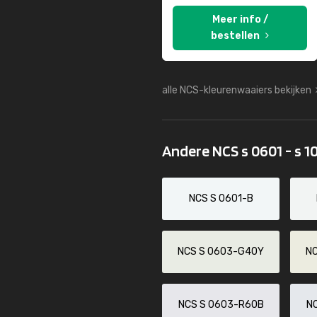
Meer info /
bestellen
alle NCS-kleurenwaaiers bekijken
Andere NCS s 0601 - s 1
NCS S 0601-B
NCS S 0603-G40Y
N
NCS S 0603-R60B
N