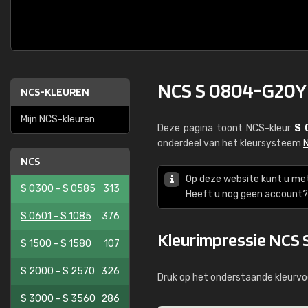
NCS S 0804-G20Y
NCS-KLEUREN
Mijn NCS-kleuren
Deze pagina toont NCS-kleur
S 
onderdeel van het kleursysteem
NCS
Op deze website kunt u me
S 0300 - S 0585
313
Heeft u nog geen account? 
S 0601 - S 1085
376
Kleurimpressie NCS
S 1500 - S 1580
107
S 2000 - S 2570
326
Druk op het onderstaande kleurvo
S 3000 - S 3560
286