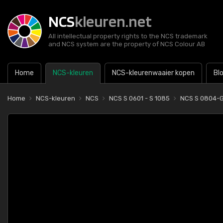
NCS
kleuren.net
All intellectual property rights to the NCS trademark
and NCS system are the property of NCS Colour AB
Home
NCS-kleuren
NCS-kleurenwaaier kopen
Bl
Home
NCS-kleuren
NCS
NCS S 0601 - S 1085
NCS S 0804-